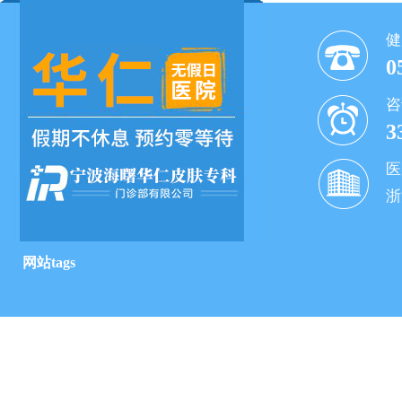
健
0
咨
3
医
浙
网站tags