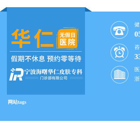
健
0
咨
3
医
浙
网站tags