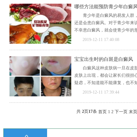
哪些方法能预防青少年白癜
青少年是白癜风的易发人群
还是会患白癜风。对于青少年来
不幸患白癜风，就会使青少年的形
[全文]
2019-12-11 17:40:08
宝宝出生时的白斑是白癜风
白癜风这种皮肤病一旦在皮
皮肤上出现，都会让家长们很担
疑虑，不知道能不能康复，也不知
[全文]
2019-12-11 17:39:44
共
2
页
17
条
首页
1
2
下一页
末