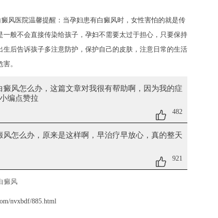
癜风医院温馨提醒：当孕妇患有白癜风时，女性害怕的就是传
是一般不会直接传染给孩子，孕妇不需要太过于担心，只要保持
出生后告诉孩子多注意防护，保护自己的皮肤，注意日常的生活
危害。
期白癜风怎么办
，这篇文章对我很有帮助啊，因为我的症
小编点赞拉
482
癜风怎么办
，原来是这样啊，早治疗早放心，真的整天
921
白癜风
com/nvxbdf/885.html