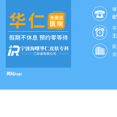
健
0
咨
3
医
浙
网站tags