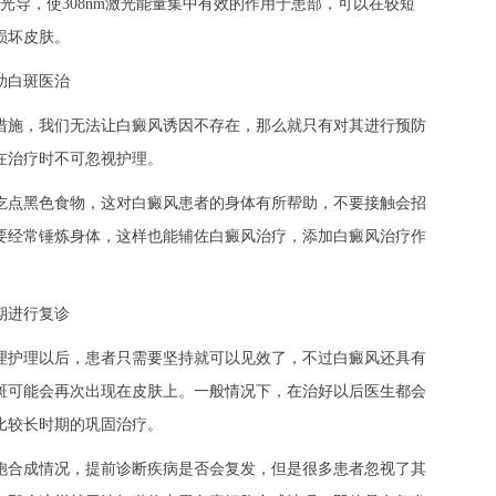
体光导，使308nm激光能量集中有效的作用于患部，可以在较短
损坏皮肤。
助白斑医治
施，我们无法让白癜风诱因不存在，那么就只有对其进行预防
在治疗时不可忽视护理。
点黑色食物，这对白癜风患者的身体有所帮助，不要接触会招
要经常锤炼身体，这样也能辅佐白癜风治疗，添加白癜风治疗作
期进行复诊
护理以后，患者只需要坚持就可以见效了，不过白癜风还具有
斑可能会再次出现在皮肤上。一般情况下，在治好以后医生都会
比较长时期的巩固治疗。
合成情况，提前诊断疾病是否会复发，但是很多患者忽视了其