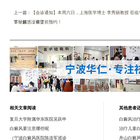
上一篇：
【会诊通知】本周六日，上海医学博士 李秀丽教授 莅
答疑解惑，请提前预约！
下一篇：没有了
相关文章阅读
其他患者
复旦大学附属华东医院吴跃申
白癜风治
白癜风要注意哪些呢
治疗儿童
（宁波白癜风医院陈连军巡诊
舟山白癜