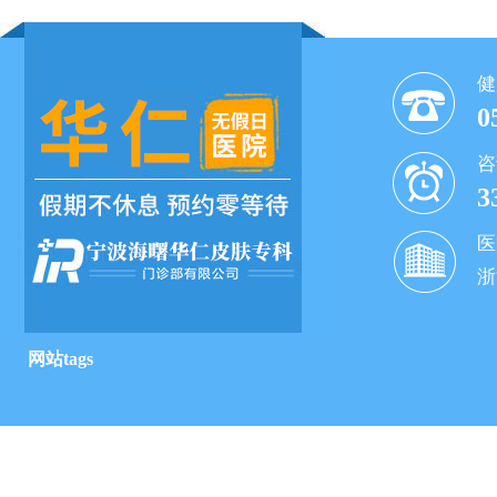
健
0
咨
3
医
浙
网站tags