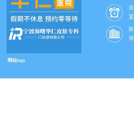
咨
3
医
浙
网站tags