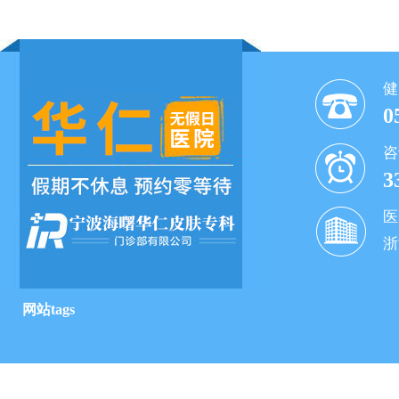
健
0
咨
3
医
浙
网站tags