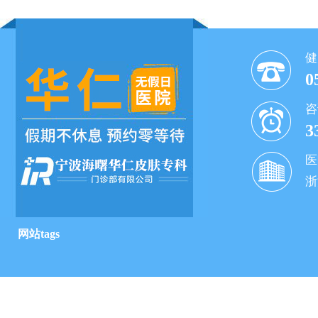
健
0
咨
3
医
浙
网站tags