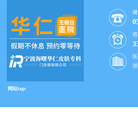
健
0
咨
3
医
浙
网站tags