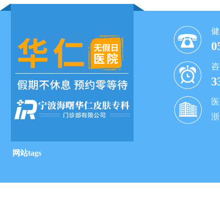
健
0
咨
3
医
浙
网站tags