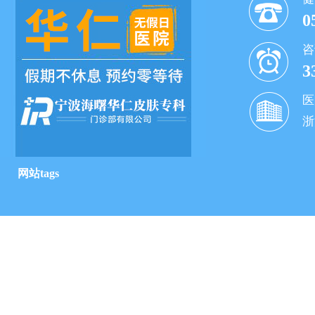
0
咨
3
医
浙
网站tags