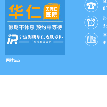
健
0
咨
3
医
浙
网站tags