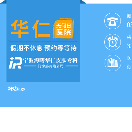
健
0
咨
3
医
浙
网站tags