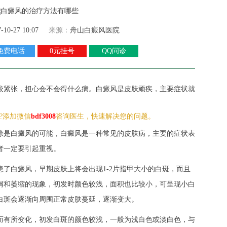
7-10-27 10:07
来源：
舟山白癜风医院
免费电话
0元挂号
QQ问诊
较紧张，担心会不会得什么病。白癜风是皮肤顽疾，主要症状就
?添加微信
bdf3008
咨询医生，快速解决您的问题。
除是白癜风的可能，白癜风是一种常见的皮肤病，主要的症状表
者一定要引起重视。
了白癜风，早期皮肤上将会出现1-2片指甲大小的白斑，而且
屑和萎缩的现象，初发时颜色较浅，面积也比较小，可呈现小白
白斑会逐渐向周围正常皮肤蔓延，逐渐变大。
而有所变化，初发白斑的颜色较浅，一般为浅白色或淡白色，与