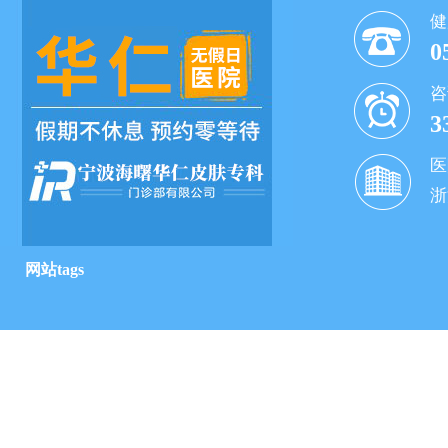
健
0
咨
3
医
浙
网站tags