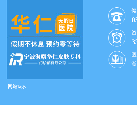
健
0
咨
3
医
浙
网站tags