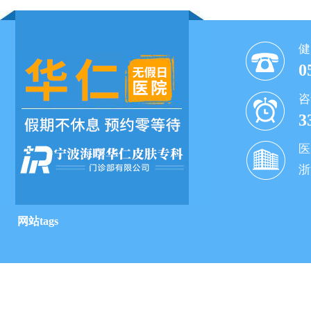
健
0
咨
3
医
浙
网站tags