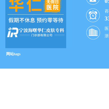
0
咨
3
医
浙
网站tags