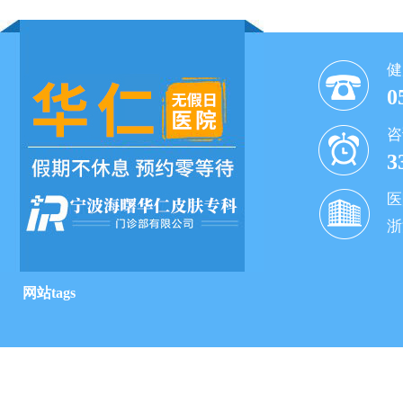
健
0
咨
3
医
浙
网站tags