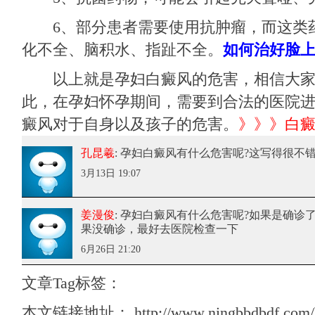
6、部分患者需要使用抗肿瘤，而这类
化不全、脑积水、指趾不全。
如何治好脸
以上就是
孕妇白癜风
的危害，相信大
此，在孕妇怀孕期间，需要到合法的医院
癜风对于自身以及孩子的危害。
》》》
白
孔昆羲
: 孕妇白癜风有什么危害呢?
这写得很不
3月13日 19:07
姜漫俊
: 孕妇白癜风有什么危害呢?
如果是确诊了
果没确诊，最好去医院检查一下
6月26日 21:20
文章Tag标签：
本文链接地址：
http://www.ningbbdbdf.com/