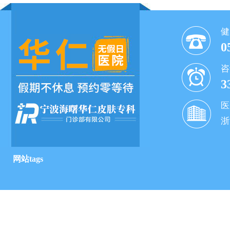
健
0
咨
3
医
浙
网站tags