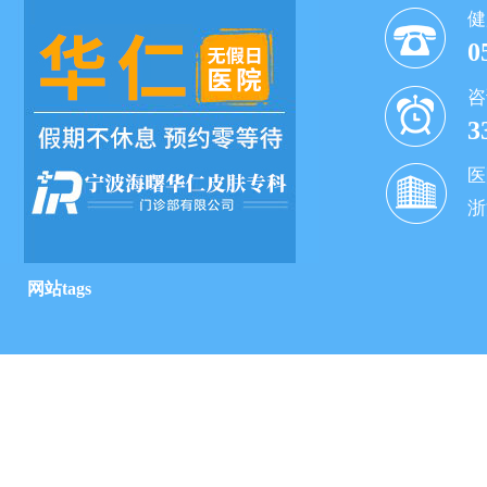
健
0
咨
3
医
浙
网站tags