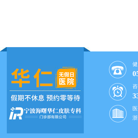
健
0
咨
3
医
浙